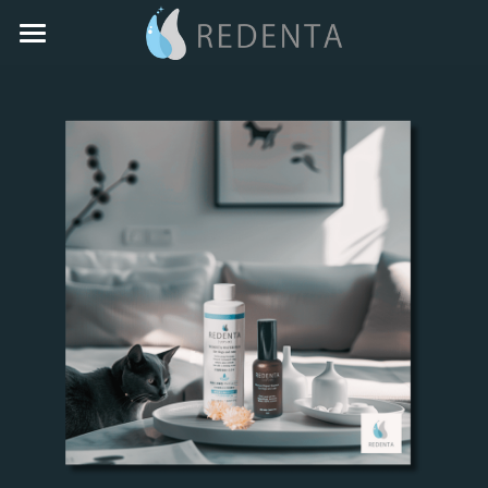
T0P
商品
事例
特徴
動物病院からの声
BeforeAfter
事業者の方
お客様の声
歯周病
会社概要
よくある質問
お問い合わせ