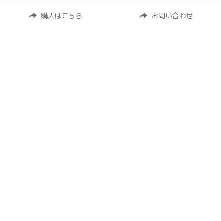
購入はこちら
お問い合わせ
運営会社
株式会社リトルラボ
〒102-0074
東京都千代田区九段南1-5-6 
りそな九段ビル5F
https://www.littlelab.biz/
連絡先
support@redenta.jp