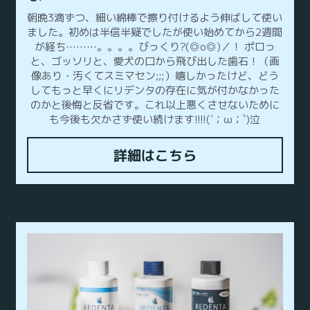
朝晩3滴ずつ、細い綿棒で擦り付けるよう伸ばして使い
ました。初めは半信半疑でしたが使い始めてから2週間
が経ち………。。。。びっくり?(◎o◎)／！ ポロっ
と、ゴッソリと、愛犬の口から飛び出した歯石！（画
像あり・汚くてスミマセン;;;）嬉しかったけど、どう
してもっと早くにリデンタの存在に気が付かなかった
のかと後悔と反省です。これ以上悪くさせないために
も今後も欠かさず使い続けます!!!!(´；ω；`)泣
詳細はこちら